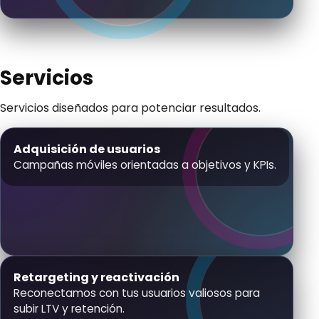
S
e
r
v
i
c
i
o
s
Servicios diseñados para potenciar resultados.
Adquisición de usuarios
Usuarios de calidad con optimización diaria y
foco en ROAS/ROI.
Campañas móviles orientadas a objetivos y KPIs.
Retargeting y reactivación
Segmentación dinámica y mensajes
personalizados para reactivar valor.
Reconectamos con tus usuarios valiosos para
subir LTV y retención.