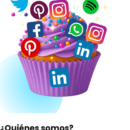
¿
Q
u
i
é
n
e
s
s
o
m
o
s
?