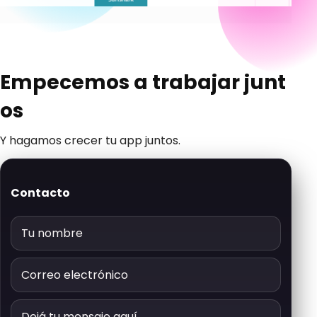
E
m
p
e
c
e
m
o
s
a
t
r
a
b
a
j
a
r
j
u
n
t
o
s
Y hagamos crecer tu app juntos.
Contacto