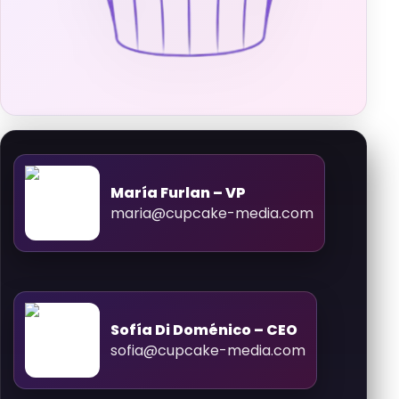
Datos
María Furlan – VP
North Miami, Florida – US
maria@cupcake-media.com
+54 9 11 6526-4481
Datos
Sofía Di Doménico – CEO
Buenos Aires, AR
sofia@cupcake-media.com
+54 9 11 2539 3333